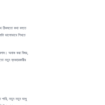
াথে ঠিকমতো কথা বলতে
লাটা ভালোভাবে শিখতে
রলাম। অবাক করা বিষয়,
 নতুন ব্যবহারকারীর
পারি, নতুন নতুন বন্ধু