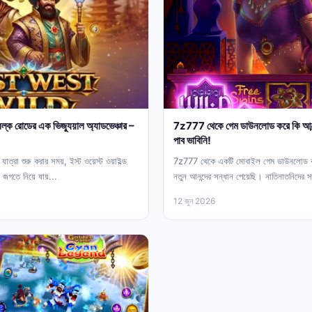
সিল্ক রোডের এক ভিজ্যুয়াল অ্যাডভেঞ্চার –
7z777 থেকে গেম ডাউনলোড করে কি আনন্দ
পাব ভাবিনি!
াত্রা শুরু করার সময়, ইস্ট ওয়েস্ট ওয়াইল্ড
7z777 থেকে একটি মোবাইল গেম ডাউনলোড ক
জগতে নিয়ে যায়...
নতুন আনন্দের সন্ধান পেয়েছি। নাতিনাতনিদের
12 জুন 2026