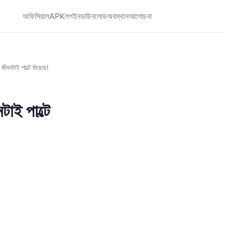
অফিসিয়াল
APK
লগইন
ডাউনলোড
অবস্থান
আলোচনা
নটাই পাল্টে দিয়েছে!
ই পাল্টে