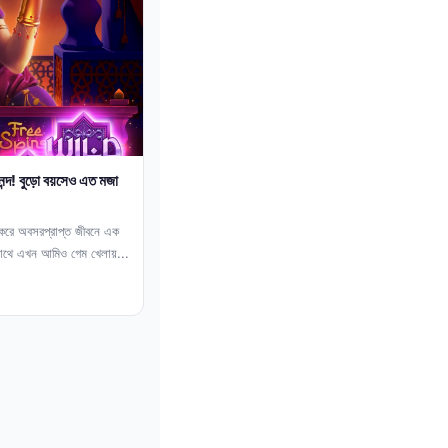
! বুড়ো বয়সেও এত মজা
রে অবসরপ্রাপ্ত জীবনে এক
 সাথে এখন আমিও গেম খেলায়...