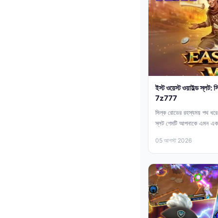
ইস্ট ওয়েস্ট ওয়াইল্ড স্লট: 
7z777
সিল্ক রোডের রহস্যময় পথ ধরে য
স্লট গেমটি আপনাকে এমন এক 
05 আগস্ট 2026