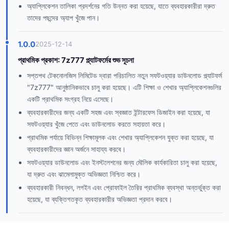
অ্যাপ্লিকেশন তালিকা প্রদর্শনের গতি উন্নত করা হয়েছে, যাতে ব্যবহারকারীরা দ্রুত
তাদের পছন্দের অ্যাপ খুঁজে পান।
1.0.0
2025-12-14
প্রাথমিক প্রকাশ: 7z777 প্ল্যাটফর্মের শুভ সূচনা
সপ্তপথ টেকনোলজিস লিমিটেড দ্বারা পরিচালিত নতুন সফটওয়্যার ডাউনলোড প্ল্যাটফর্ম
"7z777" আনুষ্ঠানিকভাবে চালু করা হয়েছে। এটি শিক্ষা ও শেখার অ্যাপ্লিকেশনগুলির
একটি প্রাথমিক সংগ্রহ নিয়ে এসেছে।
ব্যবহারকারীদের জন্য একটি সহজ এবং স্বজ্ঞাত ইন্টারফেস ডিজাইন করা হয়েছে, যা
সফটওয়্যার খুঁজে পেতে এবং ডাউনলোড করতে সহায়তা করে।
প্রাথমিক পর্যায়ে বিভিন্ন শিক্ষামূলক এবং শেখার অ্যাপ্লিকেশন যুক্ত করা হয়েছে, যা
ব্যবহারকারীদের জ্ঞান অর্জনে সাহায্য করবে।
সফটওয়্যার ডাউনলোড এবং ইনস্টলেশনের জন্য মৌলিক কার্যকারিতা চালু করা হয়েছে,
যা দ্রুত এবং ঝামেলামুক্ত অভিজ্ঞতা নিশ্চিত করে।
ব্যবহারকারী নিবন্ধন, লগইন এবং প্রোফাইল তৈরির প্রাথমিক ব্যবস্থা অন্তর্ভুক্ত করা
হয়েছে, যা ব্যক্তিগতকৃত ব্যবহারকারীর অভিজ্ঞতা প্রদান করবে।