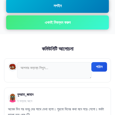
লগইন
এখনই নিবন্ধন করুন
কমিউনিটি আলোচনা
পাঠান
নুসরাত_জাহান
1 সপ্তাহ আগে
অনেক দিন পর বন্ধু দের সাথে দেখা হলো। পুরনো দিনের কথা মনে পড়ে গেলো। মনটা
ভালো হয়ে গেল 😊