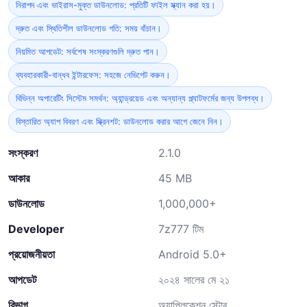
নিরাপদ এবং ভাইরাস-মুক্ত ডাউনলোড: প্রতিটি ফাইল স্ক্যান করা হয়।
দ্রুত এবং স্থিতিশীল ডাউনলোড গতি: সময় বাঁচান।
নিয়মিত আপডেট: সর্বশেষ সংস্করণগুলি দ্রুত পান।
ব্যবহারকারী-বান্ধব ইন্টারফেস: সহজে নেভিগেট করুন।
বিভিন্ন অপারেটিং সিস্টেম সমর্থন: অ্যান্ড্রয়েড এবং অন্যান্য প্ল্যাটফর্মের জন্য উপলব্ধ।
বিস্তারিত অ্যাপ বিবরণ এবং স্ক্রিনশট: ডাউনলোড করার আগে জেনে নিন।
সংস্করণ
2.1.0
আকার
45 MB
ডাউনলোড
1,000,000+
Developer
7z777 টিম
প্রয়োজনীয়তা
Android 5.0+
আপডেট
২০২৪ সালের মে ২১
বিভাগ
অ্যাপ্লিকেশন স্টোর