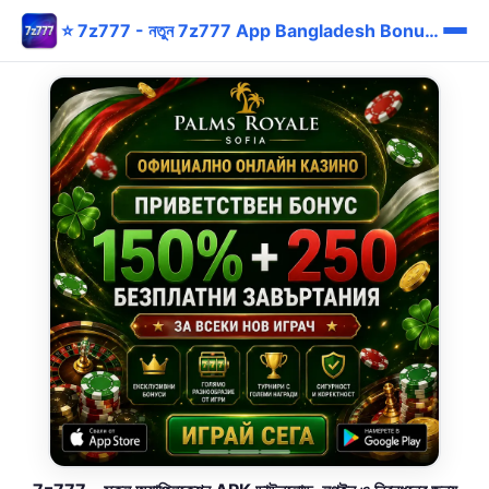
⭐ 7z777 - নতুন 7z777 App Bangladesh Bonus bKash