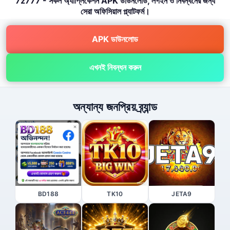
7z777 - সকল অ্যাপ্লিকেশন APK ডাউনলোড, লগইন ও নিবন্ধনের জন্য
সেরা অফিসিয়াল প্ল্যাটফর্ম।
APK ডাউনলোড
এখনই নিবন্ধন করুন
অন্যান্য জনপ্রিয় ব্র্যান্ড
BD188
TK10
JETA9