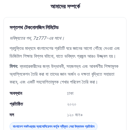
আমাদের সম্পর্কে
সপ্তপথ টেকনোলজিস লিমিটেড
ভবিষ্যতের পথ, 7z777-এর সাথে।
প্রযুক্তির মাধ্যমে বাংলাদেশের প্রতিটি ঘরে জ্ঞানের আলো পৌঁছে দেওয়া এবং
ডিজিটাল শিক্ষায় বিপ্লব ঘটানো, যাতে ভবিষ্যৎ প্রজন্ম আরও উজ্জ্বল হয়।
মিশন:
ব্যবহারকারীদের জন্য উদ্ভাবনী, সহজলভ্য এবং আকর্ষণীয় শিক্ষামূলক
অ্যাপ্লিকেশন তৈরি করা যা তাদের জ্ঞান অর্জন ও দক্ষতা বৃদ্ধিতে সহায়তা
করবে, এবং একটি সহযোগিতামূলক শেখার পরিবেশ তৈরি করা।
অবস্থান
ঢাকা
প্রতিষ্ঠিত
২০২০
দল
১২০ জন+
বাংলাদেশ সফটওয়্যার অ্যাসোসিয়েশন কর্তৃক স্বীকৃত সেরা উদ্ভাবক প্রতিষ্ঠান