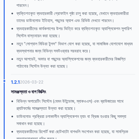
পারবেন।
ব্যক্তিগতকৃত ব্যবহারকারী প্রোফাইল পৃষ্ঠা চালু করা হয়েছে, যেখানে ব্যবহারকারীরা
তাদের ডাউনলোড ইতিহাস, পছন্দের অ্যাপ এবং রিভিউ দেখতে পারবেন।
ব্যবহারকারীদের কার্যকলাপের উপর ভিত্তি করে ব্যক্তিগতকৃত অ্যাপ্লিকেশন সুপারিশ
সিস্টেম বাস্তবায়ন করা হয়েছে।
নতুন "সোশ্যাল মিডিয়া টুলস" বিভাগ যোগ করা হয়েছে, যা সামাজিক যোগাযোগ মাধ্যম
ব্যবস্থাপনার জন্য বিভিন্ন সফটওয়্যার সরবরাহ করে।
নতুন আপডেট, অফার বা পছন্দের অ্যাপ্লিকেশনের জন্য ব্যবহারকারীদের বিজ্ঞপ্তি
পাঠানোর সিস্টেম উন্নত করা হয়েছে।
1.2.1
2026-03-22
সামঞ্জস্যতা ও বাগ ফিক্সিং
বিভিন্ন অপারেটিং সিস্টেম (যেমন উইন্ডোজ, ম্যাকওএস) এবং ব্রাউজারের সাথে
প্ল্যাটফর্মের সামঞ্জস্যতা উন্নত করা হয়েছে।
ডাউনলোড প্রক্রিয়া চলাকালীন অ্যাপ্লিকেশন হ্যাং বা ফ্রিজ হওয়ার কিছু সমস্যা
সমাধান করা হয়েছে।
ব্যবহারকারীদের রিপোর্ট করা ছোটখাটো বাগগুলি সংশোধন করা হয়েছে, যা সামগ্রিক
ব্যবহারযোগ্যতা বৃদ্ধি করবে।