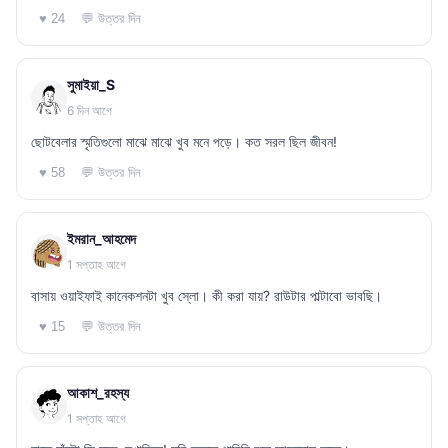
💬 উত্তর দিন
♥ 24
সুমাইয়া_S
6 দিন আগে
ছোটবেলার স্মৃতিগুলো মাঝে মাঝে খুব মনে পড়ে। কত সরল ছিল জীবন!
💬 উত্তর দিন
♥ 58
ইমরান_আহমেদ
1 সপ্তাহ আগে
বাসায় ওয়াইফাই কানেকশনটা খুব স্লো। কী করা যায়? রাউটার পাল্টাবো ভাবছি।
💬 উত্তর দিন
♥ 15
আকাশ_রহস্য
1 সপ্তাহ আগে