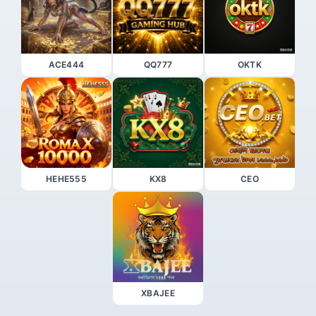
ACE444
QQ777
OKTK
HEHE555
KX8
CEO
XBAJEE