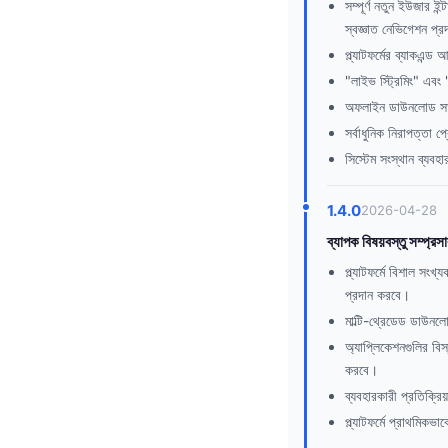
সম্পূর্ণ নতুন ইউজার ই
স্বজ্ঞাত নেভিগেশন প্
প্ল্যাটফর্মের ব্যাকএন্
"লাইভ স্ট্রিমিং" এবং "
অফলাইন ডাউনলোড সারিব
সর্বাধুনিক নিরাপত্তা 
সিস্টেম সংস্থান ব্যবহ
1.4.0
2026-04-28
ব্যাপক বিষয়বস্তু সম্প্
প্ল্যাটফর্মে বিশাল সং
প্রদান করবে।
মাল্টি-থ্রেডেড ডাউন
অ্যাপ্লিকেশনগুলির বিস্
করবে।
ব্যবহারকারী প্রতিক্রি
প্ল্যাটফর্মে প্রাথমিক