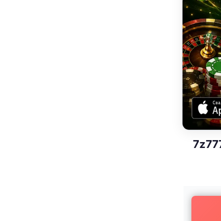
7z777 