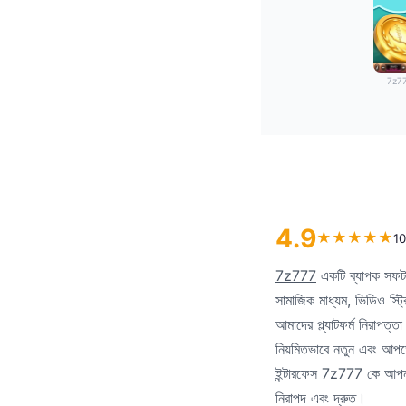
7z777
4.9
★
★
★
★
★
10
7z777
একটি ব্যাপক সফটও
সামাজিক মাধ্যম, ভিডিও স্ট্
আমাদের প্ল্যাটফর্ম নিরাপত্
নিয়মিতভাবে নতুন এবং আপড
ইন্টারফেস 7z777 কে আপনা
নিরাপদ এবং দ্রুত।