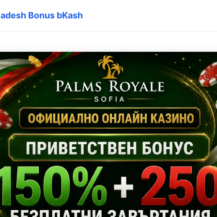
gladesh Bonus bKash