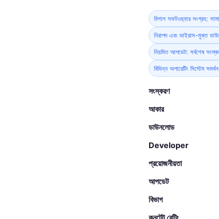
বিশাল সফটওয়্যার সংগ্রহ: সামা
নিরাপদ এবং ভাইরাস-মুক্ত ডাউন
নিয়মিত আপডেট: সর্বশেষ সংস্ক
বিভিন্ন অপারেটিং সিস্টেম সমর্থন
সংস্করণ
আকার
ডাউনলোড
Developer
প্রয়োজনীয়তা
আপডেট
বিভাগ
কনটেন্ট রেটিং