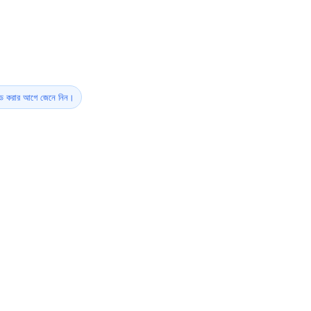
নলোড করার আগে জেনে নিন।