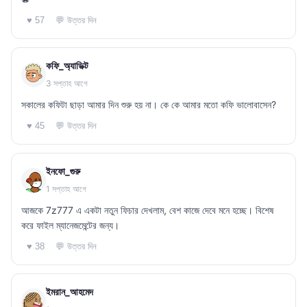
💬 উত্তর দিন
♥ 57
কফি_অ্যাডিক্ট
3 সপ্তাহ আগে
সকালের কফিটা ছাড়া আমার দিন শুরু হয় না। কে কে আমার মতো কফি ভালোবাসেন?
💬 উত্তর দিন
♥ 45
ইনফো_গুরু
1 সপ্তাহ আগে
আজকে 7z777 এ একটা নতুন ফিচার দেখলাম, বেশ কাজে দেবে মনে হচ্ছে। বিশেষ
করে ফাইল ম্যানেজমেন্টের জন্য।
💬 উত্তর দিন
♥ 38
ইমরান_আহমেদ