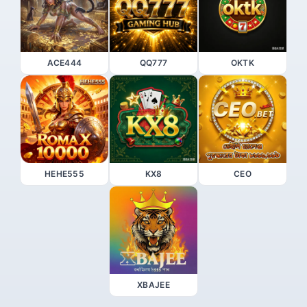
ACE444
QQ777
OKTK
HEHE555
KX8
CEO
XBAJEE