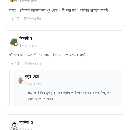
1 সপ্তাহ আগে
বাসায় ওয়াইফাই কানেকশনটা খুব স্লো। কী করা যায়? রাউটার পাল্টাবো ভাবছি।
💬 উত্তর দিন
♥ 15
শিক্ষার্থী_1
1 সপ্তাহ আগে
পরীক্ষার আগে এত টেনশন হচ্ছে। কিভাবে চাপ কমানো যায়?
💬 উত্তর দিন
♥ 19
পড়ুয়া_মেয়ে
1 সপ্তাহ আগে
ঠান্ডা পানি দিয়ে মুখ ধুয়ে, এক গ্লাস পানি পান করুন। হালকা কিছু গান
শুনলে ভালো লাগবে।
সুমাইয়া_S
6 দিন আগে