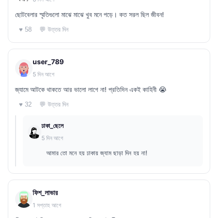
ছোটবেলার স্মৃতিগুলো মাঝে মাঝে খুব মনে পড়ে। কত সরল ছিল জীবন!
💬 উত্তর দিন
♥ 58
user_789
5 দিন আগে
জ্যামে আটকে থাকতে আর ভালো লাগে না! প্রতিদিন একই কাহিনী 😭
💬 উত্তর দিন
♥ 32
ঢাকা_ছেলে
5 দিন আগে
আমার তো মনে হয় ঢাকায় জ্যাম ছাড়া দিন হয় না!
ফিশ_লাভার
1 সপ্তাহ আগে