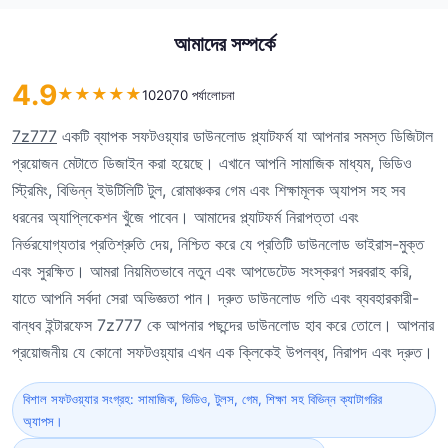
আমাদের সম্পর্কে
4.9
★
★
★
★
★
102070 পর্যালোচনা
7z777
একটি ব্যাপক সফটওয়্যার ডাউনলোড প্ল্যাটফর্ম যা আপনার সমস্ত ডিজিটাল
প্রয়োজন মেটাতে ডিজাইন করা হয়েছে। এখানে আপনি সামাজিক মাধ্যম, ভিডিও
স্ট্রিমিং, বিভিন্ন ইউটিলিটি টুল, রোমাঞ্চকর গেম এবং শিক্ষামূলক অ্যাপস সহ সব
ধরনের অ্যাপ্লিকেশন খুঁজে পাবেন। আমাদের প্ল্যাটফর্ম নিরাপত্তা এবং
নির্ভরযোগ্যতার প্রতিশ্রুতি দেয়, নিশ্চিত করে যে প্রতিটি ডাউনলোড ভাইরাস-মুক্ত
এবং সুরক্ষিত। আমরা নিয়মিতভাবে নতুন এবং আপডেটেড সংস্করণ সরবরাহ করি,
যাতে আপনি সর্বদা সেরা অভিজ্ঞতা পান। দ্রুত ডাউনলোড গতি এবং ব্যবহারকারী-
বান্ধব ইন্টারফেস 7z777 কে আপনার পছন্দের ডাউনলোড হাব করে তোলে। আপনার
প্রয়োজনীয় যে কোনো সফটওয়্যার এখন এক ক্লিকেই উপলব্ধ, নিরাপদ এবং দ্রুত।
বিশাল সফটওয়্যার সংগ্রহ: সামাজিক, ভিডিও, টুলস, গেম, শিক্ষা সহ বিভিন্ন ক্যাটাগরির
অ্যাপস।