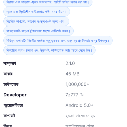
নিরাপদ এবং ভাইরাস-মুক্ত ডাউনলোড: প্রতিটি ফাইল স্ক্যান করা হয়।
দ্রুত এবং স্থিতিশীল ডাউনলোড গতি: সময় বাঁচান।
নিয়মিত আপডেট: সর্বশেষ সংস্করণগুলি দ্রুত পান।
ব্যবহারকারী-বান্ধব ইন্টারফেস: সহজে নেভিগেট করুন।
বিভিন্ন অপারেটিং সিস্টেম সমর্থন: অ্যান্ড্রয়েড এবং অন্যান্য প্ল্যাটফর্মের জন্য উপলব্ধ।
বিস্তারিত অ্যাপ বিবরণ এবং স্ক্রিনশট: ডাউনলোড করার আগে জেনে নিন।
সংস্করণ
2.1.0
আকার
45 MB
ডাউনলোড
1,000,000+
Developer
7z777 টিম
প্রয়োজনীয়তা
Android 5.0+
আপডেট
২০২৪ সালের মে ২১
বিভাগ
অ্যাপ্লিকেশন স্টোর