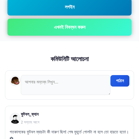
লগইন
এখনই নিবন্ধন করুন
কমিউনিটি আলোচনা
পাঠান
ফুটবল_ফ্যান
2 সপ্তাহ আগে
গতকালকের ফুটবল ম্যাচটা কী দারুণ ছিল! শেষ মুহূর্তে গোলটা না হলে তো হারতে হতো।
⚽