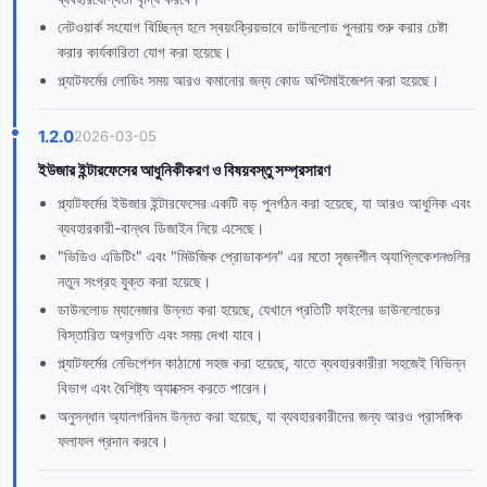
নেটওয়ার্ক সংযোগ বিচ্ছিন্ন হলে স্বয়ংক্রিয়ভাবে ডাউনলোড পুনরায় শুরু করার চেষ্টা
করার কার্যকারিতা যোগ করা হয়েছে।
প্ল্যাটফর্মের লোডিং সময় আরও কমানোর জন্য কোড অপ্টিমাইজেশন করা হয়েছে।
1.2.0
2026-03-05
ইউজার ইন্টারফেসের আধুনিকীকরণ ও বিষয়বস্তু সম্প্রসারণ
প্ল্যাটফর্মের ইউজার ইন্টারফেসের একটি বড় পুনর্গঠন করা হয়েছে, যা আরও আধুনিক এবং
ব্যবহারকারী-বান্ধব ডিজাইন নিয়ে এসেছে।
"ভিডিও এডিটিং" এবং "মিউজিক প্রোডাকশন" এর মতো সৃজনশীল অ্যাপ্লিকেশনগুলির
নতুন সংগ্রহ যুক্ত করা হয়েছে।
ডাউনলোড ম্যানেজার উন্নত করা হয়েছে, যেখানে প্রতিটি ফাইলের ডাউনলোডের
বিস্তারিত অগ্রগতি এবং সময় দেখা যাবে।
প্ল্যাটফর্মের নেভিগেশন কাঠামো সহজ করা হয়েছে, যাতে ব্যবহারকারীরা সহজেই বিভিন্ন
বিভাগ এবং বৈশিষ্ট্য অ্যাক্সেস করতে পারেন।
অনুসন্ধান অ্যালগরিদম উন্নত করা হয়েছে, যা ব্যবহারকারীদের জন্য আরও প্রাসঙ্গিক
ফলাফল প্রদান করবে।