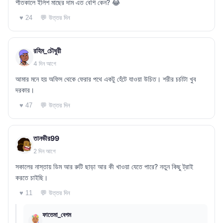
শীতকালে ইলিশ মাছের দাম এত বেশি কেন? 😂
💬 উত্তর দিন
♥ 24
রহিম_চৌধুরী
4 দিন আগে
আমার মনে হয় অফিস থেকে ফেরার পথে একটু হেঁটে যাওয়া উচিত। শরীর চর্চাটা খুব
দরকার।
💬 উত্তর দিন
♥ 47
তানভীর99
2 দিন আগে
সকালের নাস্তায় ডিম আর রুটি ছাড়া আর কী খাওয়া যেতে পারে? নতুন কিছু ট্রাই
করতে চাইছি।
💬 উত্তর দিন
♥ 11
ফাতেমা_বেগম